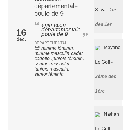
départementale
Silva
1er
poule de 9
des 1er
animation
départementale
16
poule de 9
déc.
DEPARTEMENTAL
Mayane
minime féminin
minime masculin
cadet
cadette
juniors féminin
Le Goff
seniors masculin
juniors masculin
senior féminin
3éme des
1ére
Nathan
Le Goff