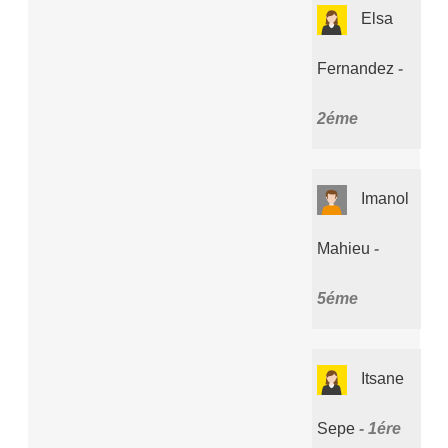
Elsa
Fernandez
2éme
Imanol
Mahieu
5éme
Itsane
Sepe
1ére