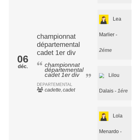
Lea
Marlier
championnat
départemental
2éme
cadet 1er div
06
championnat
déc.
départemental
cadet 1er div
Lilou
DEPARTEMENTAL
cadette
cadet
Dalais
1ére
Lola
Menardo