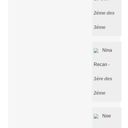
2éme des
3éme
Nina
Recan
1ére des
2éme
Noe