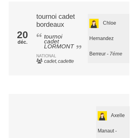
tournoi cadet
Chloe
bordeaux
20
tournoi
Hernandez
cadet
déc.
LORMONT
Berreur
7éme
NATIONAL
cadet
cadette
Axelle
Manaut