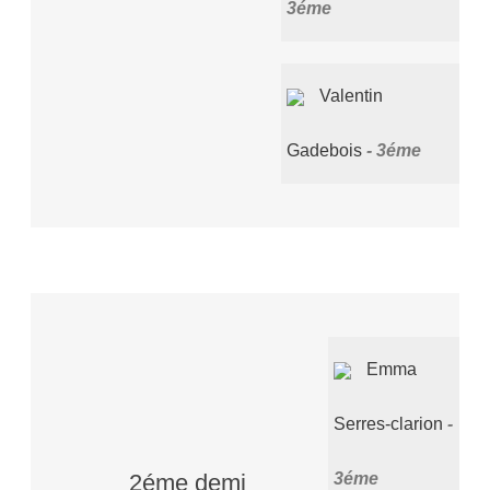
3éme
Valentin
Gadebois
3éme
Emma
Serres-clarion
3éme
2éme demi