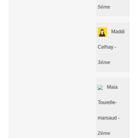
5éme
Maddi
Celhay
3éme
Maia
Tourelle-
marsaud
2éme