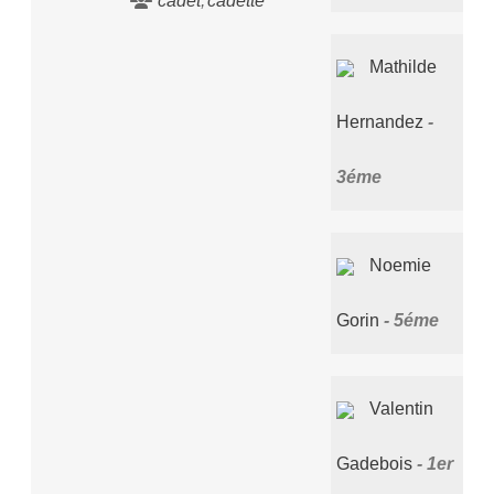
cadet
cadette
Mathilde
Hernandez
3éme
Noemie
Gorin
5éme
Valentin
Gadebois
1er