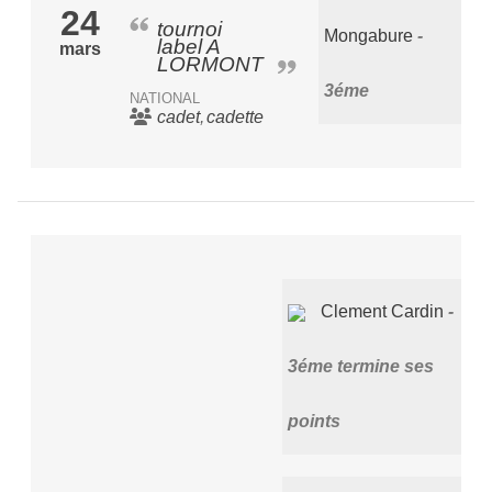
24
tournoi
Mongabure
label A
mars
LORMONT
3éme
NATIONAL
cadet
cadette
Clement Cardin
3éme termine ses
points