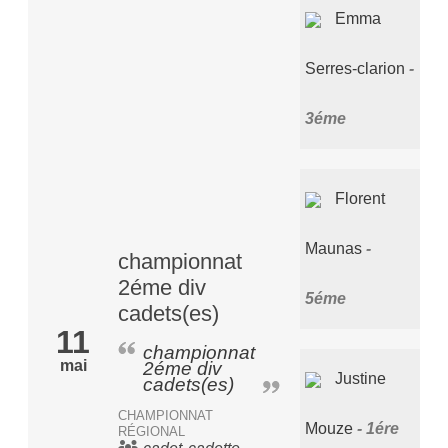
Emma
Serres-clarion
3éme
Florent
Maunas
championnat
2éme div
5éme
cadets(es)
11
championnat
mai
2éme div
Justine
cadets(es)
CHAMPIONNAT
Mouze
1ére
RÉGIONAL