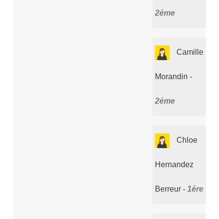
2éme
Camille
Morandin
2éme
Chloe
Hernandez
Berreur
1ére