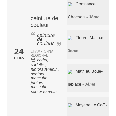
Constance
Chochois
3éme
ceinture de
couleur
ceinture
Florent Maunas
de
couleur
24
3éme
CHAMPIONNAT
RÉGIONAL
mars
cadet
cadette
juniors féminin
Mathieu Boue-
seniors
masculin
juniors
laplace
3éme
masculin
senior féminin
Mayane Le Goff