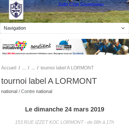
Panneau de gestion des cookies
Judo Club Soumoulou
Accueil
tournoi label A LORMONT
tournoi label A LORMONT
national
/ Contre
national
Le
dimanche
24
mars
2019
153 RUE IZZET KOC
LORMONT
- de 08h à 17h