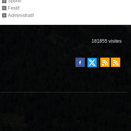
Sportif
Festif
Administratif
181855
visites