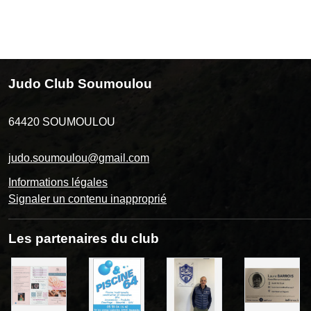
Judo Club Soumoulou
64420
SOUMOULOU
judo.soumoulou@gmail.com
Informations légales
Signaler un contenu inapproprié
Les partenaires du club