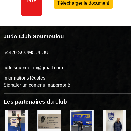
PDF
Télécharger le document
Judo Club Soumoulou
64420
SOUMOULOU
judo.soumoulou@gmail.com
Informations légales
Signaler un contenu inapproprié
Les partenaires du club