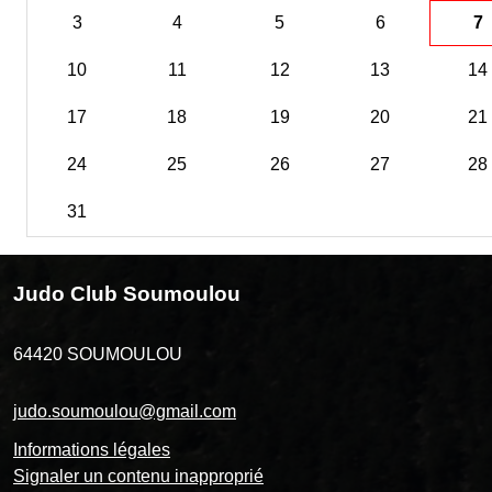
3
4
5
6
7
10
11
12
13
14
17
18
19
20
21
24
25
26
27
28
31
Judo Club Soumoulou
64420
SOUMOULOU
judo.soumoulou@gmail.com
Informations légales
Signaler un contenu inapproprié