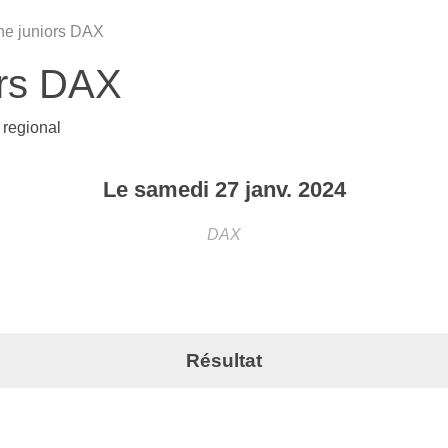
ne juniors DAX
ors DAX
e
regional
Le
samedi
27
janv.
2024
DAX
Résultat