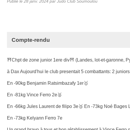
Publié le
28 janv. 2024
par Judo Club Soumoulou
Compte-rendu
⛩Chpt de zone junior 1ere div⛩ (Landes, lot-et-garonne, P
à Dax Aujourd'hui le club presentait 5 combattants: 2 junior
En -90kg Benjamin Ratsimbazafy 1er🥇
En -81kg Vince Ferro 2e🥈
En -66kg Jules Laurent de filipo 3e🥉 En -73kg Noé Bages
En -73kg Kelyann Ferro 7e
Un grand bravo à tous et bon rétablissement à Vince Ferro qu