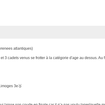
yrenees atlantiques)
s et 3 cadets venus se frotter à la catégorie d'age au dessus. Au
 Limoges 3e🥉
i laisse son coude en finale car il n'a pas voulu taper(quelle m