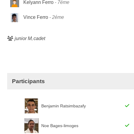
Kelyann Ferro
7éme
Vince Ferro
2éme
junior M
cadet
Participants
Benjamin Ratsimbazafy
Noe Bages-limoges