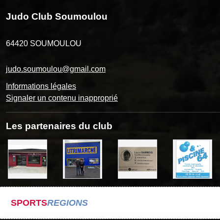
Judo Club Soumoulou
64420
SOUMOULOU
judo.soumoulou@gmail.com
Informations légales
Signaler un contenu inapproprié
Les partenaires du club
SPORTS
REGIONS