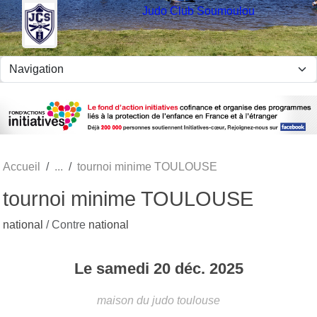
Panneau de gestion des cookies
Judo Club Soumoulou
Accueil
tournoi minime TOULOUSE
tournoi minime TOULOUSE
national
/ Contre
national
Le
samedi
20
déc.
2025
maison du judo
toulouse