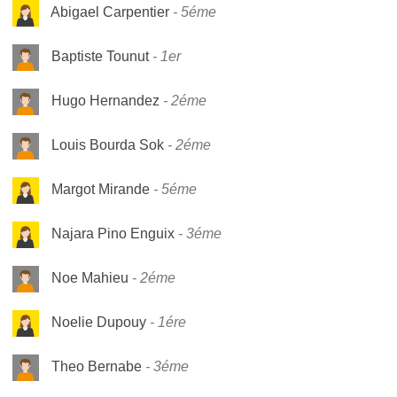
Abigael Carpentier
5éme
Baptiste Tounut
1er
Hugo Hernandez
2éme
Louis Bourda Sok
2éme
Margot Mirande
5éme
Najara Pino Enguix
3éme
Noe Mahieu
2éme
Noelie Dupouy
1ére
Theo Bernabe
3éme