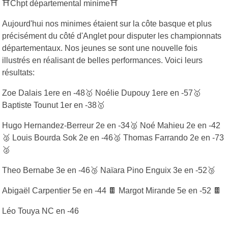
⛩Chpt départemental minime⛩
Aujourd'hui nos minimes étaient sur la côte basque et plus
précisément du côté d'Anglet pour disputer les championnats
départementaux. Nos jeunes se sont une nouvelle fois
illustrés en réalisant de belles performances. Voici leurs
résultats:
Zoe Dalais 1ere en -48🥇 Noélie Dupouy 1ere en -57🥇
Baptiste Tounut 1er en -38🥇
Hugo Hernandez-Berreur 2e en -34🥈 Noé Mahieu 2e en -42
🥈 Louis Bourda Sok 2e en -46🥈 Thomas Farrando 2e en -73
🥈
Theo Bernabe 3e en -46🥉 Naïara Pino Enguix 3e en -52🥉
Abigaël Carpentier 5e en -44 🍫 Margot Mirande 5e en -52 🍫
Léo Touya NC en -46