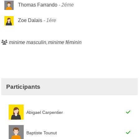
Thomas Farrando
2éme
Zoe Dalais
1ére
minime masculin
minime féminin
Participants
Abigael Carpentier
Baptiste Tounut