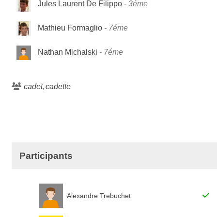
Jules Laurent De Filippo
3éme
Mathieu Formaglio
7éme
Nathan Michalski
7éme
cadet
cadette
Participants
Alexandre Trebuchet