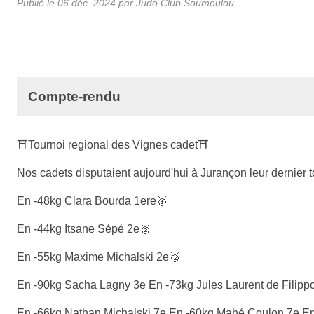
Publié le
06 déc. 2024
par Judo Club Soumoulou
Compte-rendu
⛩Tournoi regional des Vignes cadet⛩
Nos cadets disputaient aujourd'hui à Jurançon leur dernier 
En -48kg Clara Bourda 1ere🥇
En -44kg Itsane Sépé 2e🥈
En -55kg Maxime Michalski 2e🥈
En -90kg Sacha Lagny 3e En -73kg Jules Laurent de Filipp
En -66kg Nathan Michalski 7e En -60kg Mahé Coulon 7e En