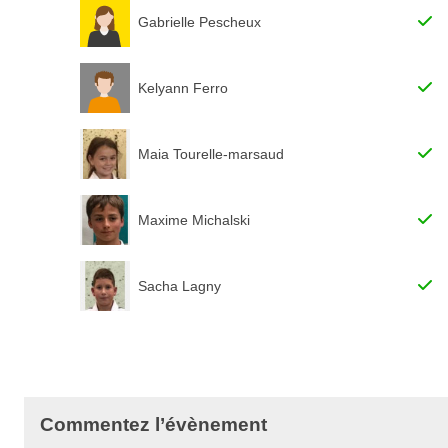
Gabrielle Pescheux
Kelyann Ferro
Maia Tourelle-marsaud
Maxime Michalski
Sacha Lagny
Commentez l’évènement