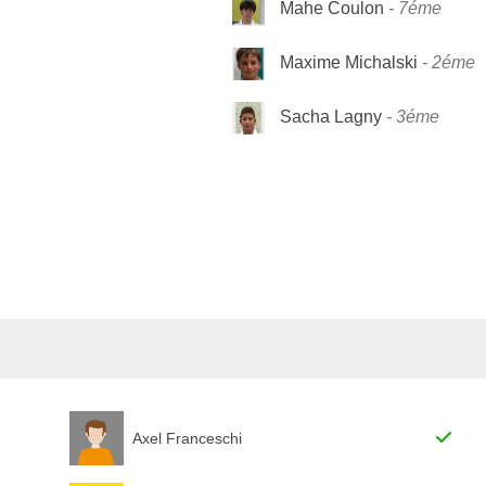
Mahe Coulon
7éme
Maxime Michalski
2éme
Sacha Lagny
3éme
Axel Franceschi