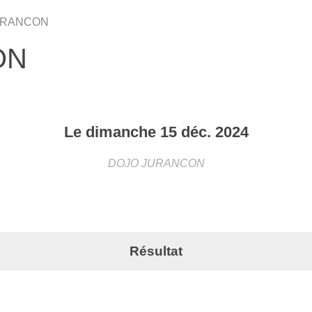
 JURANCON
ON
Le
dimanche
15
déc.
2024
DOJO
JURANCON
Résultat