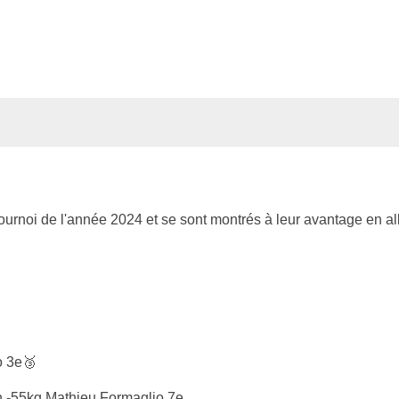
tournoi de l'année 2024 et se sont montrés à leur avantage en a
o 3e🥉
 -55kg Mathieu Formaglio 7e