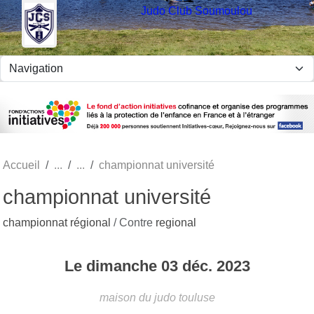
Panneau de gestion des cookies
Judo Club Soumoulou
Accueil
championnat université
championnat université
championnat régional
/ Contre
regional
Le
dimanche
03
déc.
2023
maison du judo
touluse